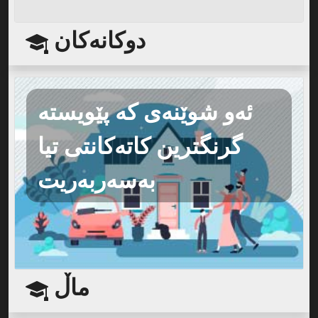
دوکانەکان
ئەو شوێنەی کە پێویستە
گرنگترین کاتەکانتی تیا
بەسەربەریت
ماڵ