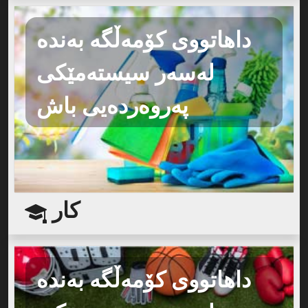
داهاتووی کۆمەڵگە بەندە
لەسەر سیستەمێکی
پەروەردەیی باش
کار
داهاتووی کۆمەڵگە بەندە