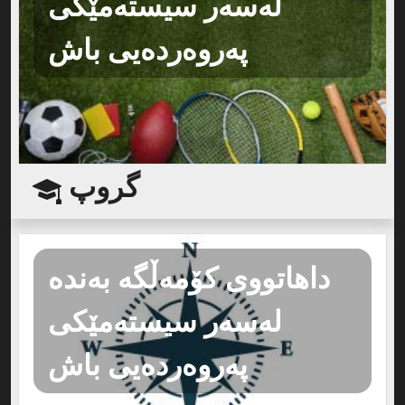
لەسەر سیستەمێکی
پەروەردەیی باش
گروپ
داهاتووی کۆمەڵگە بەندە
لەسەر سیستەمێکی
پەروەردەیی باش