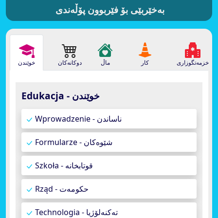
بەخێربێی بۆ فێربوون پۆڵەندی
خزمەتگوزاری
کار
ماڵ
دوکانەکان
خوێندن
Edukacja - خوێندن
Wprowadzenie - ناساندن
Formularze - شێوەکان
Szkoła - قوتابخانە
Rząd - حکومەت
Technologia - تەکنەلۆژیا