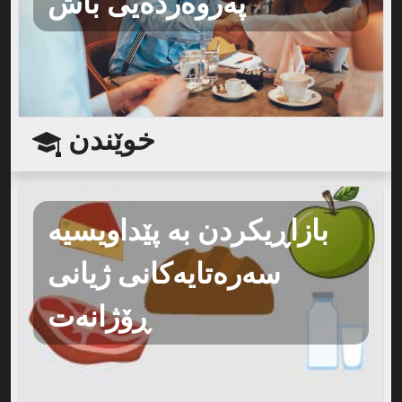
پەروەردەیی باش
خوێندن
بازاڕیکردن بە پێداویسیە
سەرەتایەکانی ژیانی
ڕۆژانەت