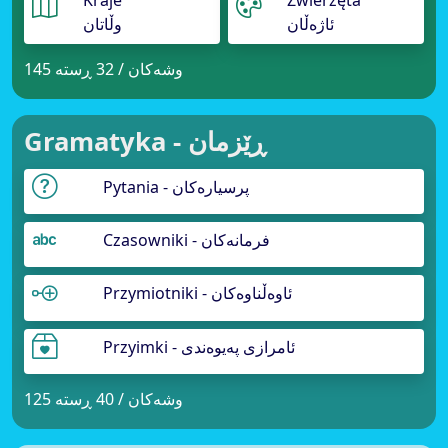
Kraje
Zwierzęta
ئاژەڵان
وڵاتان
145 وشەکان / 32 ڕستە
Gramatyka - ڕێزمان
Pytania - پرسیارەکان
Czasowniki - فرمانەکان
Przymiotniki - ئاوەڵناوەکان
Przyimki - ئامرازی پەیوەندی
125 وشەکان / 40 ڕستە