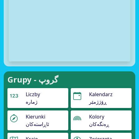
Grupy - گروپ
Liczby
Kalendarz
ڕۆژژمێر
ژمارە
Kierunki
Kolory
ڕەنگەکان
ئاڕاستەکان