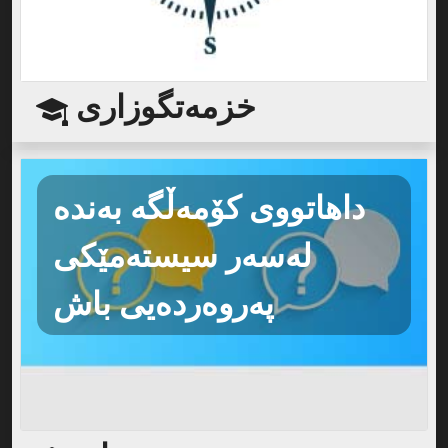
خزمەتگوزاری
داهاتووی کۆمەڵگە بەندە
لەسەر سیستەمێکی
پەروەردەیی باش