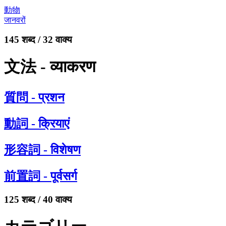
動物
जानवरों
145 शब्द / 32 वाक्य
文法 - व्याकरण
質問 - प्रशन
動詞 - क्रियाएं
形容詞 - विशेषण
前置詞 - पूर्वसर्ग
125 शब्द / 40 वाक्य