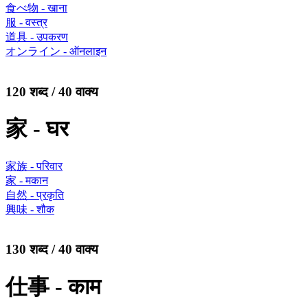
食べ物 - खाना
服 - वस्त्र
道具 - उपकरण
オンライン - ऑनलाइन
120 शब्द / 40 वाक्य
家 - घर
家族 - परिवार
家 - मकान
自然 - प्रकृति
興味 - शौक
130 शब्द / 40 वाक्य
仕事 - काम