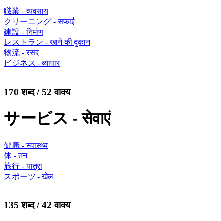
職業 - व्यवसाय
クリーニング - सफाई
建設 - निर्माण
レストラン - खाने की दुकान
物流 - रसद
ビジネス - व्यापार
170 शब्द / 52 वाक्य
サービス - सेवाएं
健康 - स्वास्थ्य
体 - तन
旅行 - यात्रा
スポーツ - खेल
135 शब्द / 42 वाक्य