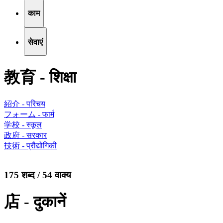
काम
सेवाएं
教育 - शिक्षा
紹介 - परिचय
フォーム - फार्म
学校 - स्कूल
政府 - सरकार
技術 - प्रौद्योगिकी
175 शब्द / 54 वाक्य
店 - दुकानें