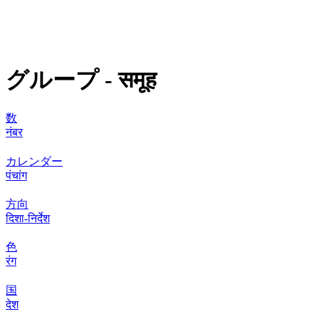
グループ - समूह
数
नंबर
カレンダー
पंचांग
方向
दिशा-निर्देश
色
रंग
国
देश