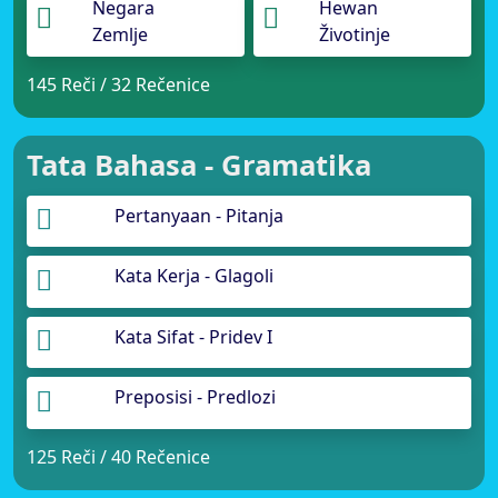
Negara
Hewan
Zemlje
Životinje
145 Reči / 32 Rečenice
Tata Bahasa - Gramatika
Pertanyaan - Pitanja
Kata Kerja - Glagoli
Kata Sifat - Pridev I
Preposisi - Predlozi
125 Reči / 40 Rečenice