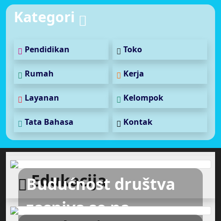
Kategori
Pendidikan
Toko
Rumah
Kerja
Layanan
Kelompok
Tata Bahasa
Kontak
Edukacija
Budućnost društva
zasniva se na