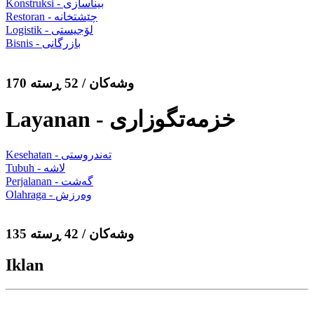
Konstruksi - بیناسازی
Restoran - چێشتخانە
Logistik - لۆجیستی
Bisnis - بازرگانی
170 وشەکان / 52 ڕستە
Layanan - خزمەتگوزاری
Kesehatan - تەندروستی
Tubuh - لاشە
Perjalanan - گەشت
Olahraga - وەرزش
135 وشەکان / 42 ڕستە
Iklan