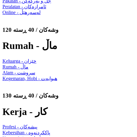
Pakaian - جل و بەرگەکن
Peralatan - ئامرازەکان
Online - لەسەرهێڵ
120 وشەکان / 40 ڕستە
Rumah - ماڵ
Keluarga - خێزان
Rumah - ماڵ
Alam - سروشت
Kegemaran, Hobi - هیوایەت
130 وشەکان / 40 ڕستە
Kerja - کار
Profesi - پیشەکان
Kebersihan - پاککردنەوە