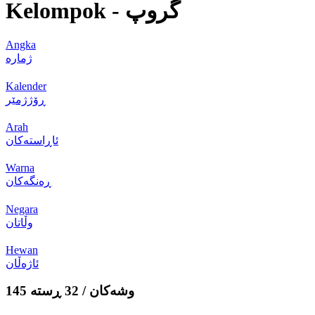
Kelompok - گروپ
Angka
ژمارە
Kalender
ڕۆژژمێر
Arah
ئاڕاستەکان
Warna
ڕەنگەکان
Negara
وڵاتان
Hewan
ئاژەڵان
145 وشەکان / 32 ڕستە