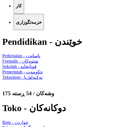
کار
خزمەتگوزاری
Pendidikan - خوێندن
Perkenalan - ناساندن
Formulir - شێوەکان
Sekolah - قوتابخانە
Pemerintah - حکومەت
Teknologi - تەکنەلۆژیا
175 وشەکان / 54 ڕستە
Toko - دوکانەکان
Baju - خواردن