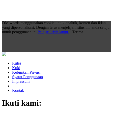
DM words menggunakan cookie untuk analitik, konten dan iklan
yang dipersonalisasi. Dengan terus menjelajahi situs ini, anda setuju
untuk penggunaan ini
Pelajari lebih lanjut
Terima
Rules
Kuki
Kebijakan Privasi
Syarat Penggunaan
Impressum
Kontak
Ikuti kami: