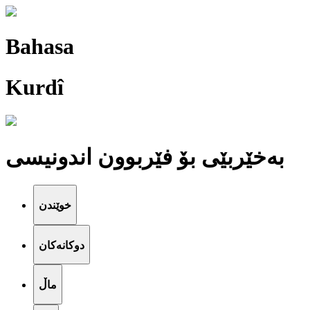
Bahasa
Kurdî
بەخێربێی بۆ فێربوون اندونیسی
خوێندن
دوکانەکان
ماڵ