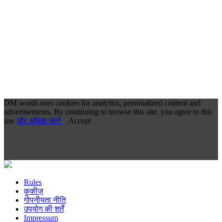
DM words uses cookies for analytics, personalized content and
advertisements. By continuing to browse this site, you agree to this
use
और अधिक जानें
Accept
Rules
कुकीज़
गोपनीयता नीति
उपयोग की शर्तें
Impressum