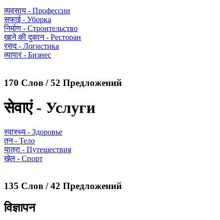
व्यवसाय - Профессии
सफाई - Уборка
निर्माण - Строительство
खाने की दुकान - Ресторан
रसद - Логистика
व्यापार - Бизнес
170 Слов / 52 Предложений
सेवाएं - Услуги
स्वास्थ्य - Здоровье
तन - Тело
यात्रा - Путешествия
खेल - Спорт
135 Слов / 42 Предложений
विज्ञापन