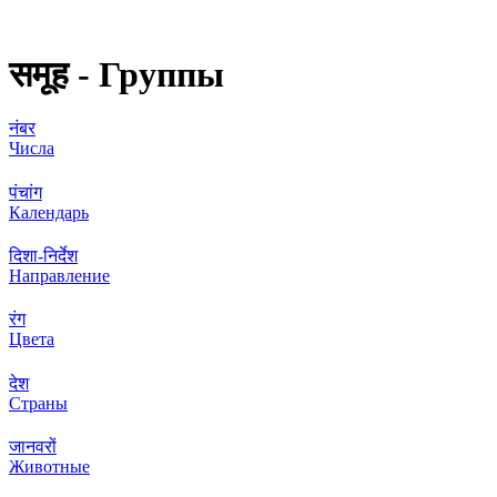
समूह - Группы
नंबर
Числа
पंचांग
Календарь
दिशा-निर्देश
Направление
रंग
Цвета
देश
Страны
जानवरों
Животные