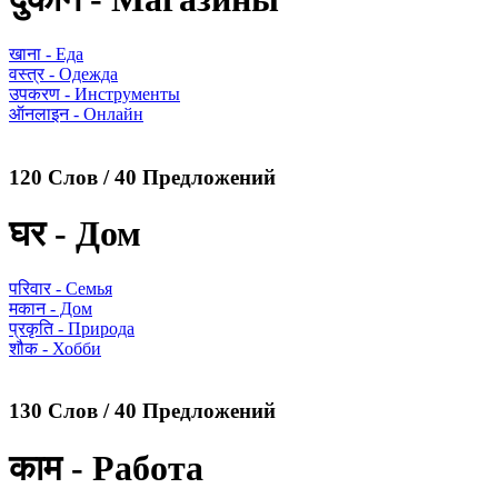
खाना - Еда
वस्त्र - Одежда
उपकरण - Инструменты
ऑनलाइन - Онлайн
120 Слов / 40 Предложений
घर - Дом
परिवार - Семья
मकान - Дом
प्रकृति - Природа
शौक - Хобби
130 Слов / 40 Предложений
काम - Работа