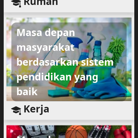
Rumah
Masa depan
masyarakat
berdasarkan sistem
pendidikan yang
baik
Kerja