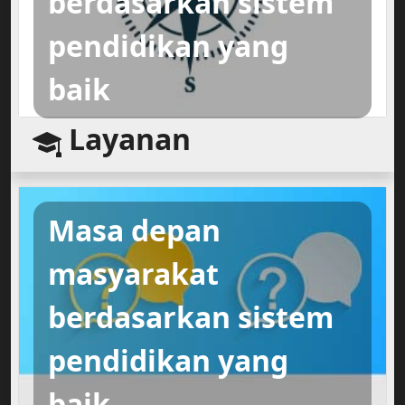
berdasarkan sistem
pendidikan yang
baik
Layanan
Masa depan
masyarakat
berdasarkan sistem
pendidikan yang
baik