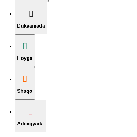
Dukaamada
Hoyga
Shaqo
Adeegyada