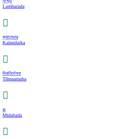
সংখ্যা
Lambarada
ক্যালেন্ডার
Kalandarka
দিকনির্দেশনা
Tilmaamaha
রং
Midabada