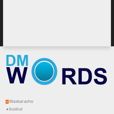
Waxbarasho
buskut