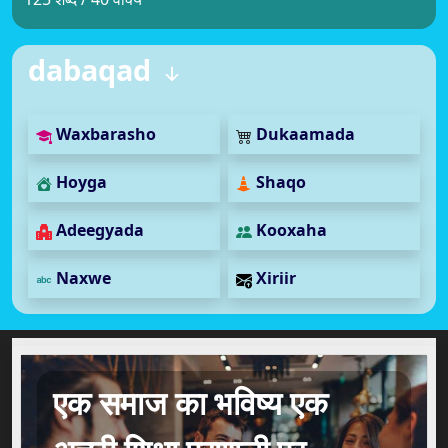
dabaqad
Waxbarasho
Dukaamada
Hoyga
Shaqo
Adeegyada
Kooxaha
Naxwe
Xiriir
एक समाज का भविष्य एक