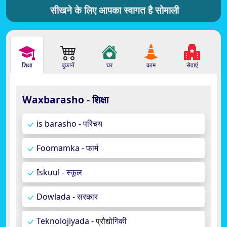
सीखने के लिए आपका स्वागत है सोमाली
शिक्षा
दुकानें
घर
काम
सेवाएं
Waxbarasho - शिक्षा
is barasho - परिचय
Foomamka - फार्म
Iskuul - स्कूल
Dowlada - सरकार
Teknolojiyada - प्रौद्योगिकी