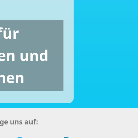
für
en und
men
ge uns auf: