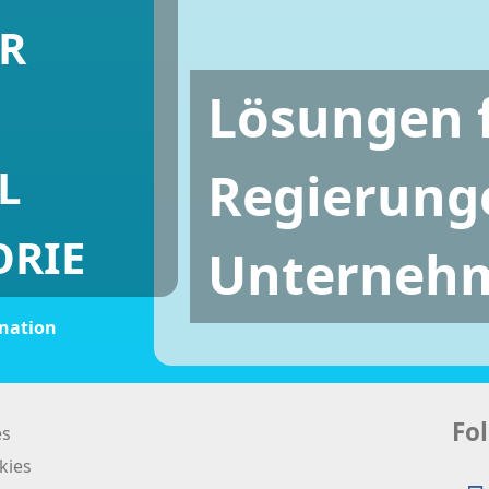
R
Lösungen 
L
Regierung
ORIE
Unterneh
ination
Fol
es
kies