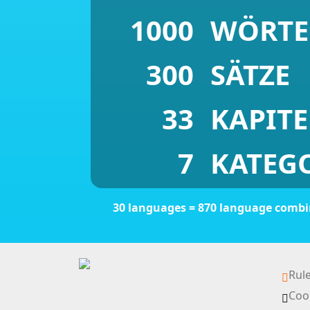
1000
WÖRTE
300
SÄTZE
33
KAPITE
7
KATEG
30 languages = 870 language comb
Rul
Coo